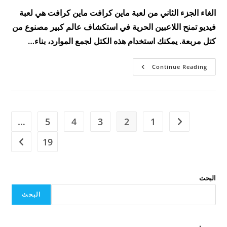
الغاء الجزء الثاني من لعبة ماين كرافت ماين كرافت هي لعبة
فيديو تمنح اللاعبين الحرية في استكشاف عالم كبير مصنوع من
كتل مربعة. يمكنك استخدام هذه الكتل لجمع الموارد، بناء…
الغاء
Continue Reading
الجزء
الثاني
من
لعبة
ماين
كرافتالغاء
الجزء
…
5
4
3
2
1
Go to the previous page
الثاني
من
لعبة
19
t page
ماين
كرافتالغاء
الجزء
الثاني
من
البحث
لعبة
ماين
كرافت
البحث