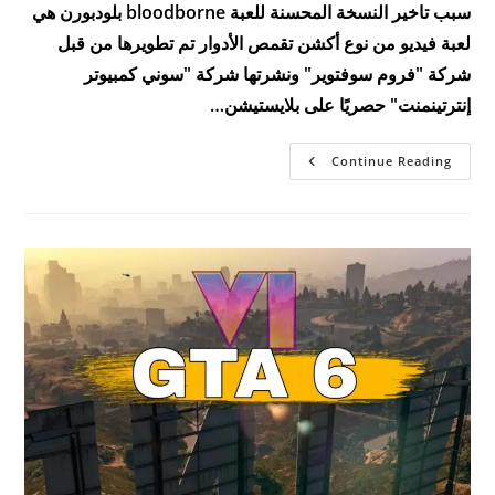
سبب تاخير النسخة المحسنة للعبة bloodborne بلودبورن هي
لعبة فيديو من نوع أكشن تقمص الأدوار تم تطويرها من قبل
شركة "فروم سوفتوير" ونشرتها شركة "سوني كمبيوتر
إنترتينمنت" حصريًا على بلايستيشن…
سبب
Continue Reading
تاخير
النسخة
المحسنة
للعبة
Bloodborne