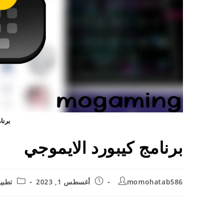
برنا
برنامج كيبورد الايموجي
ost
Post
Post
momohatab586
أغسطس 1, 2023
تطبي
ory:
published:
author: