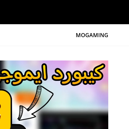
Ski
t
conten
MOGAMING