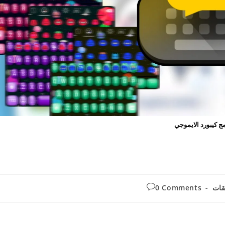
مج كيبورد الايموجي
Post
P
قات
0 Comments
comments:
categ