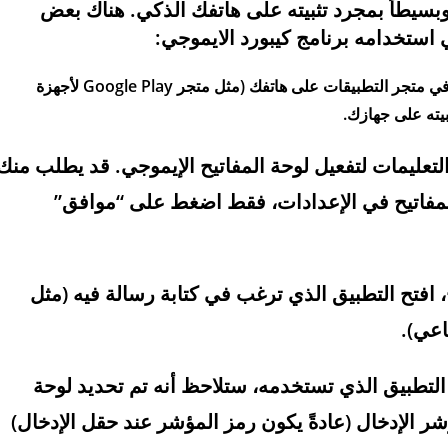
وبسيطاً بمجرد تثبيته على هاتفك الذكي. هناك بعض
 استخدامه برنامج كيبورد الايموجي:
تنزيل التطبيق: قم بالبحث عن تطبيق “Emoji Keyboard” في متجر التطبيقات على هاتفك (مثل متجر Google Play لأجهزة
ع التعليمات لتفعيل لوحة المفاتيح الإيموجي. قد يطلب منك
 المفاتيح في الإعدادات، فقط اضغط على “موافق”
ح، افتح التطبيق الذي ترغب في كتابة رسالة فيه (مثل
اعي).
ي التطبيق الذي تستخدمه، ستلاحظ أنه تم تحديد لوحة
ر الإدخال (عادةً يكون رمز المؤشر عند حقل الإدخال)