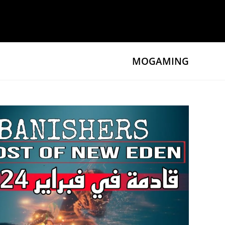
Ski
t
conten
MOGAMING